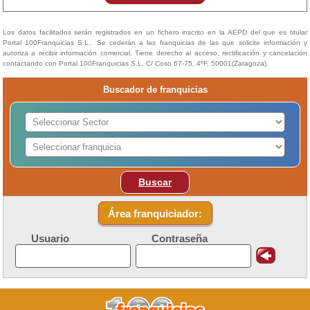
Los datos facilitados serán registrados en un fichero inscrito en la AEPD del que es titular
Portal 100Franquicias S.L.. Se cederán a las franquicias de las que solicite información y
autoriza a recibir información comercial. Tiene derecho al acceso, rectificación y cancelación
contactando con Portal 100Franquicias S.L. C/ Coso 67-75, 4ºF, 50001(Zaragoza).
Buscador de franquicias
Buscar
Área franquiciador:
Usuario
Contraseña