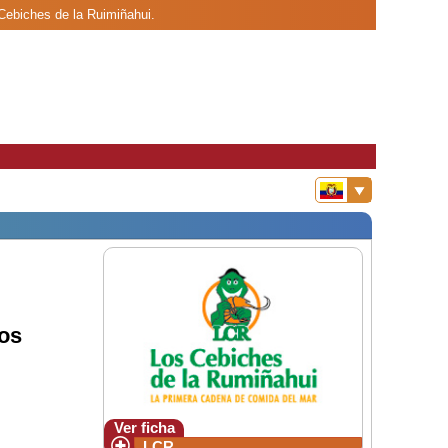
Cebiches de la Ruimiñahui.
os
Ver ficha
LCR