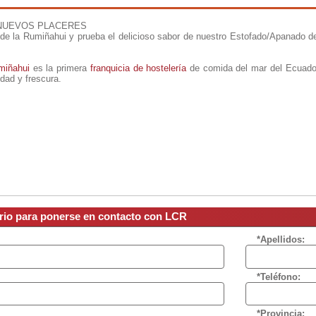
NUEVOS PLACERES
de la Rumiñahui y prueba el delicioso sabor de nuestro Estofado/Apanado de 
miñahui
es la primera
franquicia de hostelería
de comida del mar del Ecuador
idad y frescura.
ario para ponerse en contacto con LCR
*Apellidos:
*Teléfono:
*Provincia: