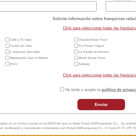
Solicita información sobre franquicias rela
Click para seleccionar todas las franquici
Café y Té Italia
Chaulao Asian Food
Cuarto de Libra
Fru Frozen Yogurt
L´espresso Speciality
La Parrilla de Homero
Marisquería Juan el Marino
Movie House Pizza
Pim’s
Subway
Click para seleccionar todas las franquici
He leído y acepto la
política de privac
Enviar
trados en un fichero inscrito en la AEPD del que es titular Portal 100Franquicias S.L.. Se cederán 
so, rectificación y cancelación contactando con Portal 100Franquicias S.L. C/ Coso 67-75, 4ºF, 