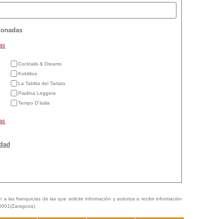
cionadas
as
Cocktails & Dreams
Koktlitos
La Tablita del Tartaro
Piadina Leggera
Tempo D´italia
as
idad
a las franquicias de las que solicite información y autoriza a recibir información
50001(Zaragoza).