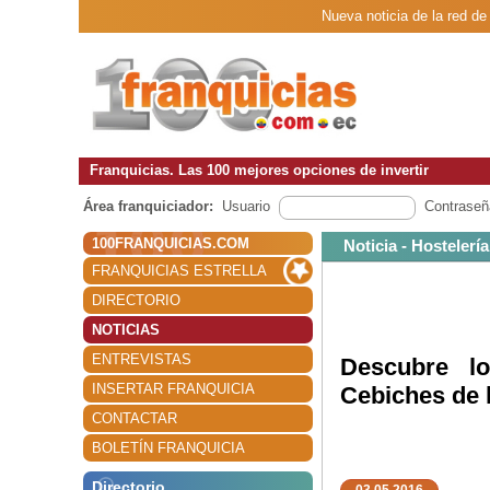
Nueva noticia de la red d
Franquicias. Las 100 mejores opciones de invertir
Área franquiciador:
Usuario
Contraseñ
100FRANQUICIAS.COM
Noticia - Hostelería
FRANQUICIAS ESTRELLA
DIRECTORIO
NOTICIAS
ENTREVISTAS
Descubre l
INSERTAR FRANQUICIA
Cebiches de 
CONTACTAR
BOLETÍN FRANQUICIA
Directorio