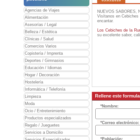
03.05.2016
Agencias de Viajes
NUEVOS SABORES, 
Visítanos en Cebiches 
Alimentación
encantar.
Asesorías / Legal
Los Cebiches de la Ru
Belleza / Estética
su excelente sabor, cal
Clínicas / Salud
Comercios Varios
Copistería / Imprenta
Deportes / Gimnasios
Educación / Idiomas
Hogar / Decoración
Hostelería
Informática / Telefonía
Rellene este formul
Limpieza
Moda
*Nombre:
Ocio / Entretenimiento
Productos especializados
*Correo electrónico:
Regalo / Jueguetes
Servicios a Domicilio
*Población:
Servicios Especializados