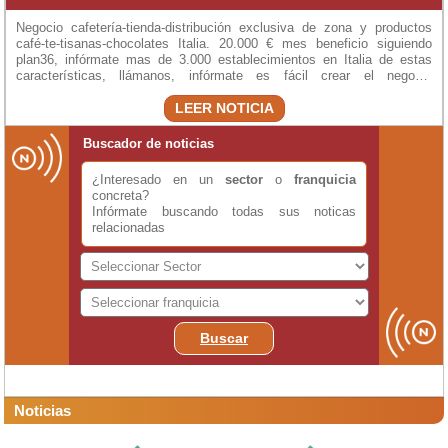
marketing, lo necesario para operar correctamente, interesados
contactar, trabajo fácil de efectuar, los puntos, estancos, gasolineras,
Negocio cafetería-tienda-distribución exclusiva de zona y productos
panaderías, peluquerías, concesionarios vehículos, pastelerías,
café-te-tisanas-chocolates Italia. 20.000 € mes beneficio siguiendo
supermercados, salas de espera, etc., se deja en deposito y sobre el
plan36, infórmate mas de 3.000 establecimientos en Italia de estas
vendido se cobra los puntos ganan de un 400% en degustaciones a un
características, llámanos, infórmate es fácil crear el negocio
25% en venta de producto, el distribuidor sobre coste un 40%,
transformando bar cerrado en alquiler o bar abierto, información 0034
interesados telefonear, zonas exclusivas. Rellene este formulario para
LEER NOTICIA
673366528
ponerse en contacto con Italy Coffee Tea
Buscador de noticias
¿Interesado en un
sector
o
franquicia
concreta?
Infórmate buscando todas sus noticas
relacionadas
Buscar
Noticias