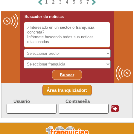
1
2
3
4
5
6
7
Buscador de noticias
¿Interesado en un
sector
o
franquicia
concreta?
Infórmate buscando todas sus noticas
relacionadas
Buscar
Área franquiciador:
Usuario
Contraseña