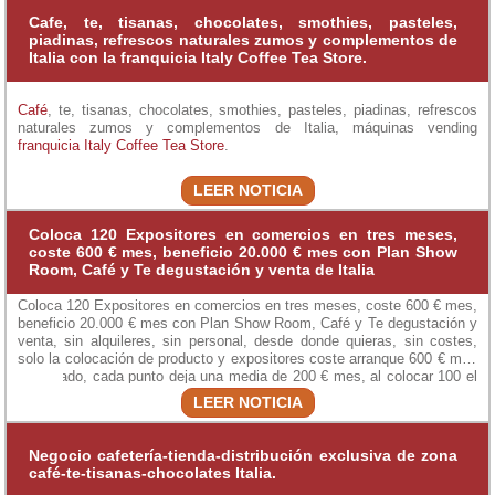
Cafe, te, tisanas, chocolates, smothies, pasteles,
piadinas, refrescos naturales zumos y complementos de
Italia con la franquicia Italy Coffee Tea Store.
Café
, te, tisanas, chocolates, smothies, pasteles, piadinas, refrescos
naturales zumos y complementos de Italia, máquinas vending
franquicia Italy Coffee Tea Store
.
LEER NOTICIA
Coloca 120 Expositores en comercios en tres meses,
coste 600 € mes, beneficio 20.000 € mes con Plan Show
Room, Café y Te degustación y venta de Italia
Coloca 120 Expositores en comercios en tres meses, coste 600 € mes,
beneficio 20.000 € mes con Plan Show Room, Café y Te degustación y
venta, sin alquileres, sin personal, desde donde quieras, sin costes,
solo la colocación de producto y expositores coste arranque 600 € mes
financiado, cada punto deja una media de 200 € mes, al colocar 100 el
Visita:
beneficio mes es de 20.000 € menos la financiación mensual de 120
LEER NOTICIA
puntos , media de 700 € mes mas IVA, margen 120 por 200 € mes ,
mínimo 20.000 € mes beneficio, 120 puntos entre 28 días laborables 5
visitas día de media con una visita mes de animación y reposición.
Negocio cafetería-tienda-distribución exclusiva de zona
Italy Coffee Tea Store capsulas de café, te, tisanas, chocolates, con
café-te-tisanas-chocolates Italia.
tipo nespreso , Dolce Gusto, grano y otras, damos la formación,