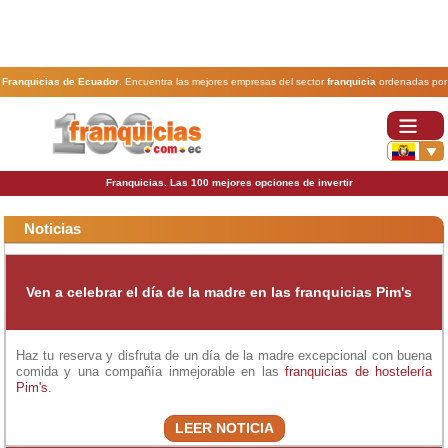
Franquicias de Ecuador
. Encuentra las mejores empresas del sector
franquicia
ordenadas por
actividad. En www.100franquicias.com.ec encontrarás las
franquicias
más rentables, baratas y
seguras.
Franquicias. Las 100 mejores opciones de invertir
Noticias
Ven a celebrar el día de la madre en las franquicias Pim's
Haz tu reserva y disfruta de un día de la madre excepcional con buena
comida y una compañía inmejorable en las
franquicias de hostelería
Pim's
.
LEER NOTICIA