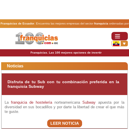
Franquicias de Ecuador
. Encuentra las mejores empresas del sector
franquicia
ordenadas por
actividad. En www.100franquicias.com.ec encontrarás las
franquicias
más rentables, baratas y
seguras.
Franquicias. Las 100 mejores opciones de invertir
Noticias
Disfruta de tu Sub con tu combinación preferida en la
franquicia Subway
La
franquicia de hostelería
norteamericana
Subway
apuesta por la
diversidad en sus bocadillos y por darte la libertad de crear el que más
te guste.
LEER NOTICIA