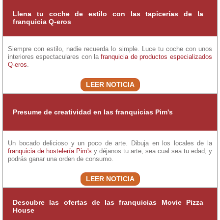
Llena tu coche de estilo con las tapicerías de la
franquicia Q-eros
Siempre con estilo, nadie recuerda lo simple. Luce tu coche con unos
interiores espectaculares con la
franquicia de productos especializados
Q-eros
.
LEER NOTICIA
Presume de creatividad en las franquicias Pim's
Un bocado delicioso y un poco de arte. Dibuja en los locales de la
franquicia de hostelería
Pim's
y déjanos tu arte, sea cual sea tu edad, y
podrás ganar una orden de consumo.
LEER NOTICIA
Descubre las ofertas de las franquicias Movie Pizza
House