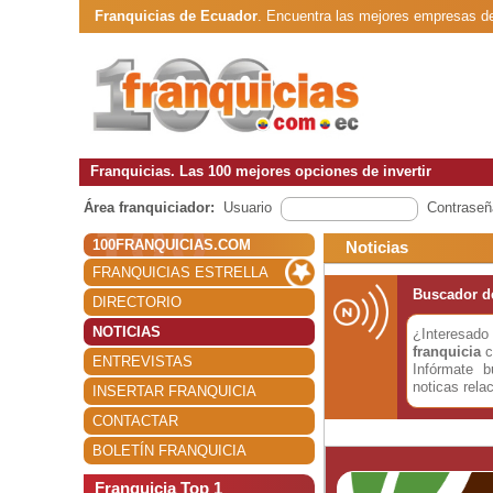
Franquicias de Ecuador
. Encuentra las mejores empresas d
Franquicias. Las 100 mejores opciones de invertir
Área franquiciador:
Usuario
Contraseñ
100FRANQUICIAS.COM
Noticias
FRANQUICIAS ESTRELLA
Buscador de
DIRECTORIO
NOTICIAS
¿Interesa
franquicia
c
ENTREVISTAS
Infórmate 
noticas rela
INSERTAR FRANQUICIA
CONTACTAR
BOLETÍN FRANQUICIA
Franquicia Top 1