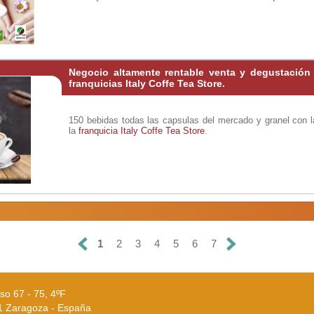
Negocio altamente rentable venta y degustación 
franquicias Italy Coffe Tea Store.
150 bebidas todas las capsulas del mercado y granel con 
la
franquicia Italy Coffe Tea Store
.
1
2
3
4
5
6
7
so 67 - 75, 4ºF
1 Zaragoza - España