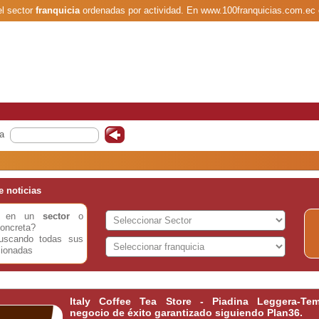
el sector
franquicia
ordenadas por actividad. En www.100franquicias.com.ec 
a
 noticias
do en un
sector
o
oncreta?
buscando todas sus
cionadas
Italy Coffee Tea Store - Piadina Leggera-Temp
negocio de éxito garantizado siguiendo Plan36.