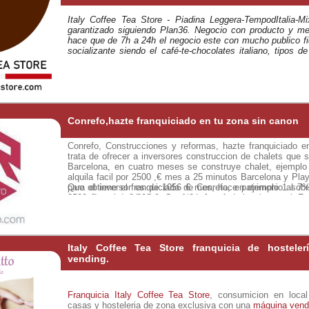
Italy Coffee Tea Store - Piadina Leggera-TempodItalia-M
garantizado siguiendo Plan36. Negocio con producto y me
hace que de 7h a 24h el negocio este con mucho publico f
socializante siendo el café-te-chocolates italiano, tipos d
como las piadinas los puntos visibles diferenciadores
Conrefo,hazte franquiciado en tu zona sin canon
Conrefo, Construcciones y reformas, hazte franquiciado e
trata de ofrecer a inversores construccion de chalets que s
Barcelona, en cuatro meses se construye chalet, ejemplo
alquila facil por 2500 ,€ mes a 25 minutos Barcelona y Play
para el inversor es de 1056 € mes, hace patrimonio al 7%
Que obtiene el franquiciado de Conrefo, en ejemplo 1 sob
2500 € mes de alquiler. Caso 2 reforma de local para abrir 
segundo sobre 3.000 € mas % de la reforma a concretar. Fa
u otros Italy Coffee Tea Store o Piadina Leggera o Tempo
5.000 € mes dedicando un espacio oficina, anunciarse e
reforma como media le costara financiado 1500 € mes y en
Interesados contactar telefonicamente 0034 673366528
siguiendo plan36 de 20.000 € mes.
Italy Coffee Tea Store franquicia de hostele
vending.
Franquicia Italy Coffee Tea Store
, consumicion en local
casas y hosteleria de zona exclusiva con una
máquina vend