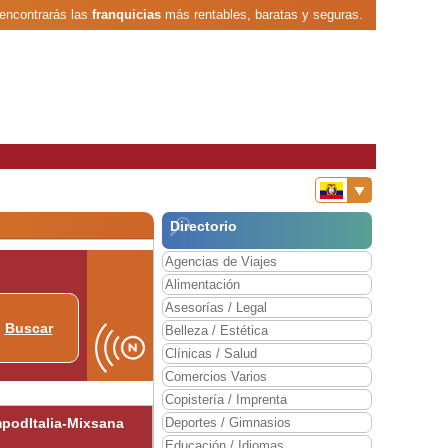
encontrarás las
franquicias
más rentables, baratas y seguras.
Directorio
Agencias de Viajes
Alimentación
Asesorías / Legal
Buscar
Belleza / Estética
Clínicas / Salud
Comercios Varios
Copistería / Imprenta
odItalia-Mixsana
Deportes / Gimnasios
Educación / Idiomas