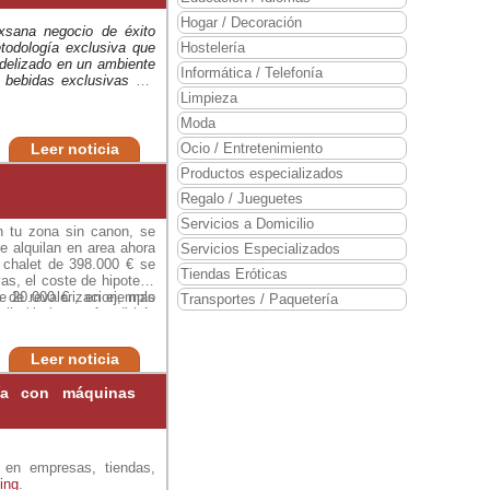
Hogar / Decoración
ixsana negocio de éxito
todología exclusiva que
Hostelería
idelizado en un ambiente
Informática / Telefonía
e bebidas exclusivas así
Limpieza
Moda
Leer noticia
Ocio / Entretenimiento
Productos especializados
Regalo / Jueguetes
Servicios a Domicilio
n tu zona sin canon, se
e alquilan en area ahora
Servicios Especializados
 chalet de 398.000 € se
Tiendas Eróticas
as, el coste de hipoteca
 de revalorizacion, mas
re 20.000 € , en ejemplo
Transportes / Paquetería
negocio bar en franquicia
cil obtener una media de
Ditalia o Corpo10es, la
n redes sociales, ect,
 cambio da un beneficio
Leer noticia
ría con máquinas
 en empresas, tiendas,
ing
.