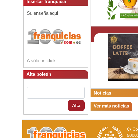
Insertar franquicia
Su enseña aqui
A sólo un click
Alta boletín
Noticias
Alta
Ver más noticias
C/ Co
5000