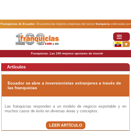
Franquicias de Ecuador
. Encuentra las mejores empresas del sector
franquicia
ordenadas por
actividad. En www.100franquicias.com.ec encontrarás las
franquicias
más rentables, baratas y
seguras.
Franquicias. Las 100 mejores opciones de invertir
Artículos
Ecuador se abre a inversionistas extranjeros a través de
las franquicias
Las franquicias responden a un modelo de negocio exportable y en
muchos casos de éxito en diversas áreas y conceptos.
LEER ARTÍCULO