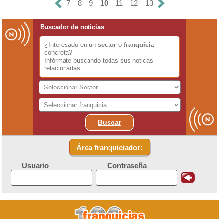
7
8
9
10
11
12
13
Buscador de noticias
¿Interesado en un
sector
o
franquicia
concreta?
Infórmate buscando todas sus noticas
relacionadas
Buscar
Área franquiciador:
Usuario
Contraseña