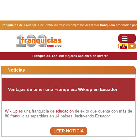
Franquicias de Ecuador
. Encuentra las mejores empresas del sector
franquicia
ordenadas por
actividad. En www.100franquicias.com.ec encontrarás las
franquicias
más rentables, baratas y
seguras.
Franquicias. Las 100 mejores opciones de invertir
Noticias
Ventajas de tener una Franquicia Wikiup en Ecuador
WikiUp
es una franquicia de
educación
de éxito que cuenta con más de
80 franquicias repartidas en 14 países, incluyendo Ecuador.
LEER NOTICIA