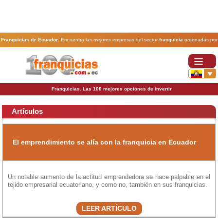
Franquicias de Ecuador
. Encuentra las mejores empresas del sector
franquicia
ordenadas por
actividad. En www.100franquicias.com.ec encontrarás las
franquicias
más rentables, baratas y
seguras.
Franquicias. Las 100 mejores opciones de invertir
Artículos
El emprendimiento se alía con la franquicia en Ecuador
Un notable aumento de la actitud emprendedora se hace palpable en el
tejido empresarial ecuatoriano, y como no, también en sus franquicias.
LEER ARTÍCULO