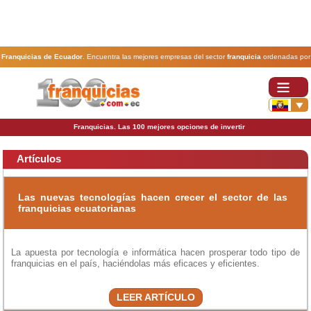
Franquicias de Ecuador
. Encuentra las mejores empresas del sector
franquicia
ordenadas por
actividad. En www.100franquicias.com.ec encontrarás las
franquicias
más rentables, baratas y
seguras.
Franquicias. Las 100 mejores opciones de invertir
Artículos
Las nuevas tecnologías hacen crecer el sector de las
franquicias ecuatorianas
La apuesta por tecnología e informática hacen prosperar todo tipo de
franquicias en el país, haciéndolas más eficaces y eficientes.
LEER ARTÍCULO